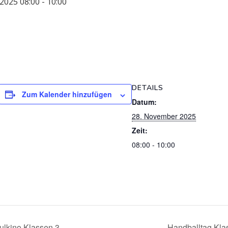
2025 08:00
-
10:00
DETAILS
Zum Kalender hinzufügen
Datum:
28. November 2025
Zeit:
08:00 - 10:00
lkino Klassen 3
Handballtag Kla