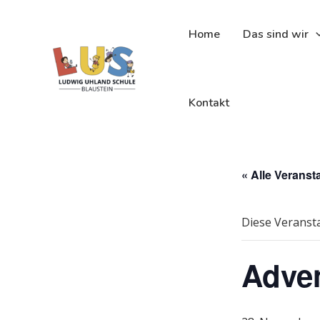
Zum
Inhalt
Home
Das sind wir
springen
Kontakt
« Alle Veranst
Diese Veransta
Adven